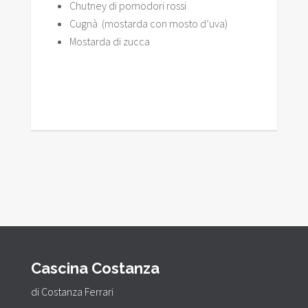
Chutney di pomodori rossi
Cugnà (mostarda con mosto d’uva)
Mostarda di zucca
Cascina Costanza
di Costanza Ferrari