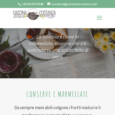
+39 333 874 7040
costanza@cascinacostanza.com
La fantasia è come la
marmellata. Bisogna che sia
spalmata su una solida fetta di
pane
Italo Calvino
CONSERVE E MARMELLATE
Da sempre mani abili colgono i frutti maturi e li